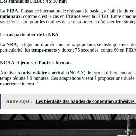
Les standards FIBA : 4 x 10 min
La
FIBA
, l’instance internationale régissant le basket, a établi la dur
nationaux
, comme c’est le cas en
France
avec la FFBB. Entre chaque 
sont l’occasion pour les équipes de se ressourcer et d’ajuster leur stratég
Le cas particulier de la NBA
La
NBA
, la ligue nord-américaine ultra-populaire, se distingue avec d
particularité, les
temps-morts
y durent 75 secondes, contre 60 en FIBA. 
NCAA et jeunes : d’autres formats
Au niveau
universitaire
américain (NCAA), le format diffère encore, 
temps réduits à 8 minutes. Ces adaptations visent à proposer une durée d
expérience intense !
Autre sujet :
Les bienfaits des bandes de contention adhésives 