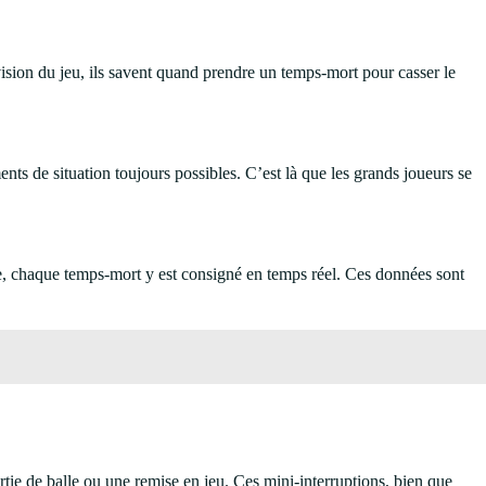
 vision du jeu, ils savent quand prendre un temps-mort pour casser le
nts de situation toujours possibles. C’est là que les grands joueurs se
e, chaque temps-mort y est consigné en temps réel. Ces données sont
ortie de balle ou une remise en jeu. Ces mini-interruptions, bien que