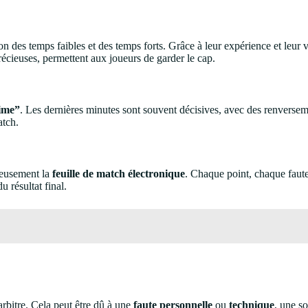
ion des temps faibles et des temps forts. Grâce à leur expérience et leur
écieuses, permettent aux joueurs de garder le cap.
ime”
. Les dernières minutes sont souvent décisives, avec des renverseme
atch.
tieusement la
feuille de match électronique
. Chaque point, chaque faut
 résultat final.
arbitre. Cela peut être dû à une
faute personnelle
ou
technique
, une s