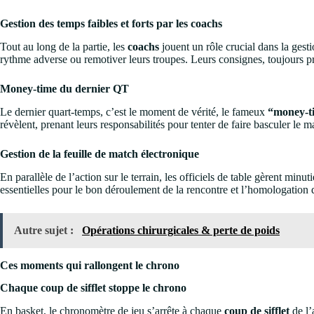
Gestion des temps faibles et forts par les coachs
Tout au long de la partie, les
coachs
jouent un rôle crucial dans la gest
rythme adverse ou remotiver leurs troupes. Leurs consignes, toujours pr
Money-time du dernier QT
Le dernier quart-temps, c’est le moment de vérité, le fameux
“money-t
révèlent, prenant leurs responsabilités pour tenter de faire basculer le m
Gestion de la feuille de match électronique
En parallèle de l’action sur le terrain, les officiels de table gèrent minu
essentielles pour le bon déroulement de la rencontre et l’homologation du
Autre sujet :
Opérations chirurgicales & perte de poids
Ces moments qui rallongent le chrono
Chaque coup de sifflet stoppe le chrono
En basket, le chronomètre de jeu s’arrête à chaque
coup de sifflet
de l’